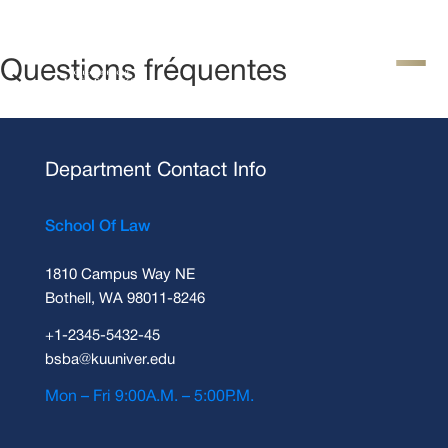
Questions fréquentes
Department Contact Info
School Of Law
1810 Campus Way NE
Bothell, WA 98011-8246
+1-2345-5432-45
bsba@kuuniver.edu
Mon – Fri 9:00A.M. – 5:00P.M.