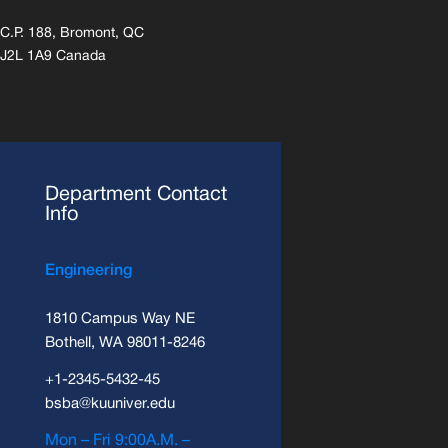
C.P. 188, Bromont, QC
J2L 1A9 Canada
Department Contact
Info
Engineering
1810 Campus Way NE
Bothell, WA 98011-8246
+1-2345-5432-45
bsba@kuuniver.edu
Mon – Fri 9:00A.M. –