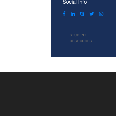
Social Info
STUDENT
RESOURCES