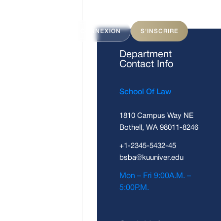
ITS
FAQ
CONNEXION
S'INSCRIRE
Department
Contact Info
School Of Law
1810 Campus Way NE
Bothell, WA 98011-8246
+1-2345-5432-45
bsba@kuuniver.edu
Mon – Fri 9:00A.M. –
5:00P.M.